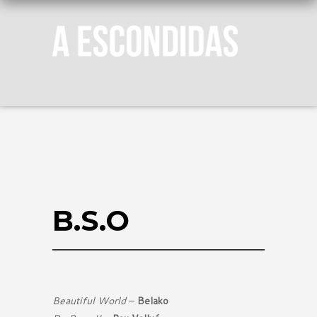
B.S.O
Beautiful World
–
Belako