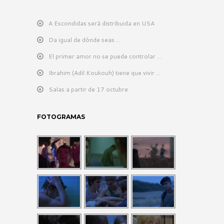
A Escondidas será distribuida en USA
Da igual de dónde seas …
El primer amor no se puede controlar …
Ibrahim (Adil Koukouh) tiene que vivir …
Salas a partir de 17 octubre
FOTOGRAMAS