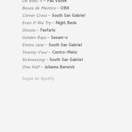
De Bosc II
–
Pau Vallvé
Besos de Mentira
–
OBK
Corner Cross
–
South San Gabriel
Even If We Try
–
Night Beds
Ghosts
–
Fanfarlo
Golden Rays
–
Sesam-o
Emma Jane
–
South San Gabriel
Twenty-Four
–
Centro-Matic
Sicknessing
–
South San Gabriel
One Half
–
Julianna Barwick
Seguir en Spotify