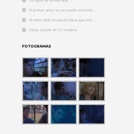
Da igual de dónde seas …
El primer amor no se puede controlar …
Ibrahim (Adil Koukouh) tiene que vivir …
Salas a partir de 17 octubre
FOTOGRAMAS